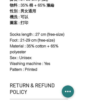
物料 : 35% 棉 + 65% 滌綸
性別 : 男女通用
機洗 : 可以
圖案 : 打印
Socks length : 27 cm (free-size)
Foot : 21-29 cm (free-size)
Material : 35% cotton + 65%
polyester
Sex : Unisex
Washing machine : Yes
Pattern : Printed
RETURN & REFUND
POLICY
-NO refund service.
SHIPPING INFO.
-NO product exchange or