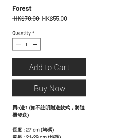
Forest
Regular
Sale
 HK$70.00 
HK$55.00
Price
Price
Quantity
*
Add to Cart
Buy Now
買5送1 (如不註明贈送款式，將隨
機發送)
長度 : 27 cm (均碼)
腳長 : 21-29 cm (均碼)