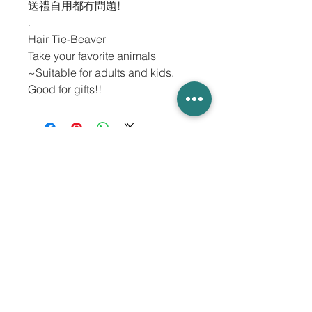
送禮自用都冇問題!
.
Hair Tie-Beaver
Take your favorite animals
~Suitable for adults and kids.
Good for gifts!!
關於我們
聯絡我們