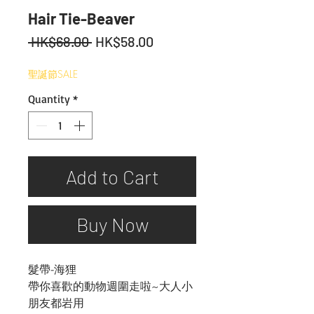
Hair Tie-Beaver
Regular
Sale
 HK$68.00 
HK$58.00
Price
Price
聖誕節SALE
Quantity
*
Add to Cart
Buy Now
髮帶-海狸
帶你喜歡的動物週圍走啦~大人小
朋友都岩用