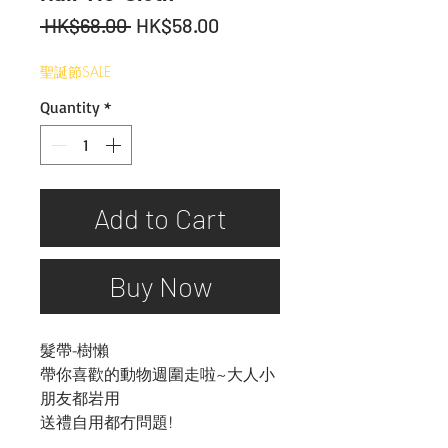
Regular
Sale
 HK$68.00 
HK$58.00
Price
Price
聖誕節SALE
Quantity
*
Add to Cart
Buy Now
髮帶-樹懶
帶你喜歡的動物週圍走啦~大人小
朋友都岩用
送禮自用都冇問題!
.