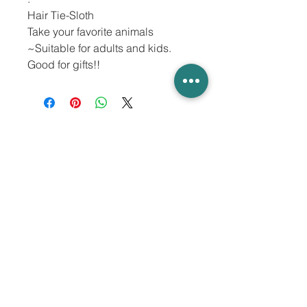
Hair Tie-Sloth
Take your favorite animals
~Suitable for adults and kids.
Good for gifts!!
關於我們
聯絡我們
郵寄及退件