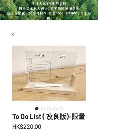
多謝大家5年來的支持
因為店主私人理由, 需要暫時關閉店舖
店主重整後一定會再回來 結業CODE: SEEU88 ( 全單85
折)
To Do List ( 改良版)-限量
Price
HK$220.00