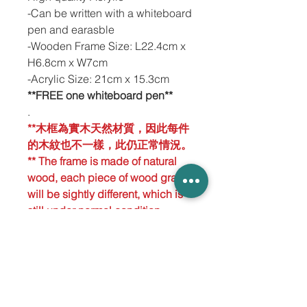
-Can be written with a whiteboard
pen and earasble
-Wooden Frame Size: L22.4cm x
H6.8cm x W7cm
-Acrylic Size: 21cm x 15.3cm
**FREE one whiteboard pen**
.
**木框為實木天然材質，因此每件
的木紋也不一樣，此仍正常情況。
** The frame is made of natural
wood, each piece of wood grain
will be sightly different, which is
still under normal condition.
RETURN & REFUND
POLICY
-NO refund service.